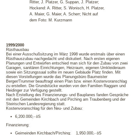
Ritter, J. Platzer, G. Suppan, J. Platzer;
Hockend: A. Ritter, S. Wonisch, H. Platzer,
A. Maier, G. Maier, A. Scherr; Nicht auf
dem Foto: M. Kurzmann
1999/2000
Rüsthausbau
Bei einer Ausschußsitzung im März 1998 wurde erstmals über einen
Rüsthauszubau nachgedacht und diskutiert. Nach ersten eigenen
Planungen und Entwürfen entschied man sich für den Zubau von zwei
Garagen, sanitären Einrichtungen, Heizraum, eigenen Umkleideraum
sowie ein Sitzungssaal sollte im neuen Gebäude Platz finden. Mit
diesen Vorstellungen wurde das Planungsbüro Baumeister
Berger/Trummer beauftragt einen Plan bzw. einen Kostenvoranschlag
zu erstellen. Die Grundstücke wurden von den Familien Raggam und
Heidinger zur Verfügung gestellt.
Nach Erstellung des Finanzierungs- und Bauplanes fanden Gespräche
mit den Gemeinden Kirchbach und Pirching am Traubenberg und der
Steirischen Landesregierung statt.
Kostenvoranschlag für den Neu- und Zubau:
6,200.000,- öS
Finanzierung:
Geimeinden Kirchbach/Pirching: 1,950.000,- öS