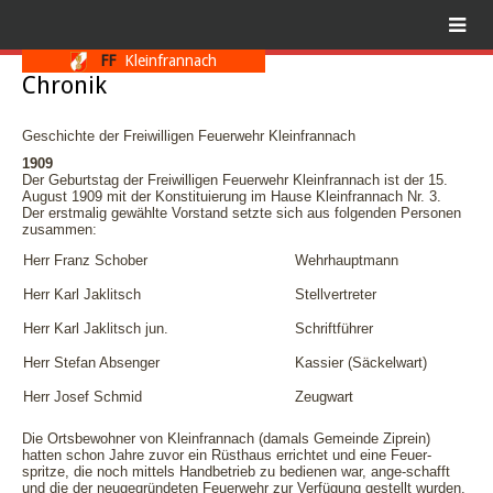
FF
Kleinfrannach
Chronik
Geschichte der Freiwilligen Feuerwehr Kleinfrannach
1909
Der Geburtstag der Freiwilligen Feuerwehr Kleinfrannach ist der 15.
August 1909 mit der Konstituierung im Hause Kleinfrannach Nr. 3.
Der erstmalig gewählte Vorstand setzte sich aus folgenden Personen
zusammen:
Herr Franz Schober
Wehrhauptmann
Herr Karl Jaklitsch
Stellvertreter
Herr Karl Jaklitsch jun.
Schriftführer
Herr Stefan Absenger
Kassier (Säckelwart)
Herr Josef Schmid
Zeugwart
Die Ortsbewohner von Kleinfrannach (damals Gemeinde Ziprein)
hatten schon Jahre zuvor ein Rüsthaus errichtet und eine Feuer-
spritze, die noch mittels Handbetrieb zu bedienen war, ange-schafft
und die der neugegründeten Feuerwehr zur Verfügung gestellt wurden.