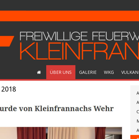
ÜBER UNS
GALERIE
WKG
VULKAN
 2018
A
A
C
M
A