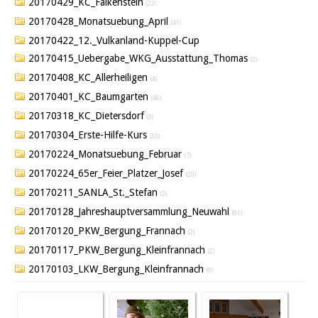
20170429_KC_Falkenstein
(22)
20170428_Monatsuebung_April
(41)
20170422_12._Vulkanland-Kuppel-Cup
20170415_Uebergabe_WKG_Ausstattung_Thomas
(3)
20170408_KC_Allerheiligen
(4)
20170401_KC_Baumgarten
(46)
20170318_KC_Dietersdorf
(3)
20170304_Erste-Hilfe-Kurs
(33)
20170224_Monatsuebung_Februar
(7)
20170224_65er_Feier_Platzer_Josef
(20)
20170211_SANLA_St._Stefan
(2)
20170128_Jahreshauptversammlung_Neuwahl
(91)
20170120_PKW_Bergung_Frannach
(2)
20170117_PKW_Bergung_Kleinfrannach
(2)
20170103_LKW_Bergung_Kleinfrannach
(9)