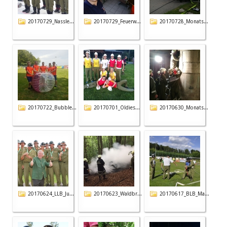
20170729_Nassle...
20170729_Feuerw...
20170728_Monats...
20170722_Bubble...
20170701_Oldies...
20170630_Monats...
20170624_LLB_Ju...
20170623_Waldbr...
20170617_BLB_Ma...