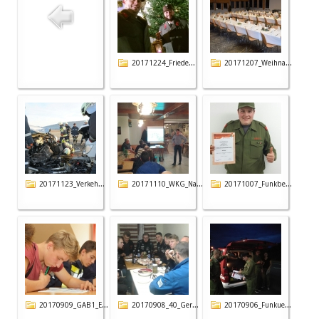
20171224_Friede...
20171207_Weihna...
20171123_Verkeh...
20171110_WKG_Na...
20171007_Funkbe...
20170909_GAB1_E...
20170908_40_Ger...
20170906_Funkue...