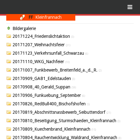
FF
Kleinfrannach
Bildergalerie
20171224_Friedenslichtaktion
(3)
20171207_Weihnachtsfeier
(31)
20171123_Verkehrsunfall_Schwarzau
(6)
20171110_WKG_Nachfeier
(10)
20171007_Funkbewerb_Breitenfeld_a._d._R.
(2)
20170909_GAB1_Edelstauden
(3)
20170908_40_Gerald_Suppan
(59)
20170906_Funkuebung_September
(6)
20170826_RedBull400_Bischofshofen
(5)
20170819_Abschnittsnassbewerb_Seibuttendorf
(21)
20170810_Beseitigung_Sturmschaeden_Kleinfrannach
(3)
20170809_Kuechenbrand_Kleinfrannach
(15)
20170804_Rauchentwicklung_Waldrand_Kleinfrannach
(8)