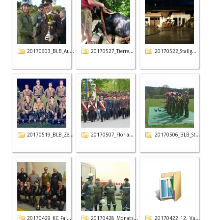
20170603_BLB_Au...
20170527_Tierre...
20170522_Stallg...
20170519_BLB_Ze...
20170507_Floria...
20170506_BLB_St...
20170429_KC_Fal...
20170428_Monats...
20170422_12._Vu...