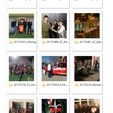
20170415_Ueberg...
20170408_KC_All...
20170401_KC_Bau...
20170318_KC_Die...
20170304_Erste-...
20170224_Monats...