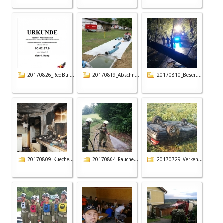
20170826_RedBul...
20170819_Abschn...
20170810_Beseit...
20170809_Kueche...
20170804_Rauche...
20170729_Verkeh...