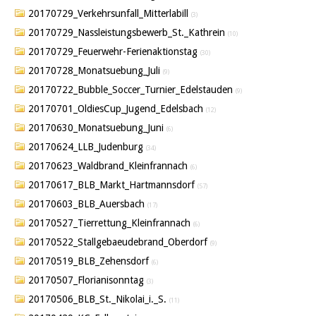
20170729_Verkehrsunfall_Mitterlabill
(3)
20170729_Nassleistungsbewerb_St._Kathrein
(10)
20170729_Feuerwehr-Ferienaktionstag
(30)
20170728_Monatsuebung_Juli
(9)
20170722_Bubble_Soccer_Turnier_Edelstauden
(9)
20170701_OldiesCup_Jugend_Edelsbach
(12)
20170630_Monatsuebung_Juni
(6)
20170624_LLB_Judenburg
(34)
20170623_Waldbrand_Kleinfrannach
(6)
20170617_BLB_Markt_Hartmannsdorf
(57)
20170603_BLB_Auersbach
(17)
20170527_Tierrettung_Kleinfrannach
(6)
20170522_Stallgebaeudebrand_Oberdorf
(9)
20170519_BLB_Zehensdorf
(6)
20170507_Florianisonntag
(3)
20170506_BLB_St._Nikolai_i._S.
(11)