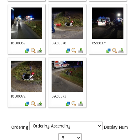
DSC00369
DSC00370
DSC00371
DSC00372
DSC00373
Ordering
Display Num