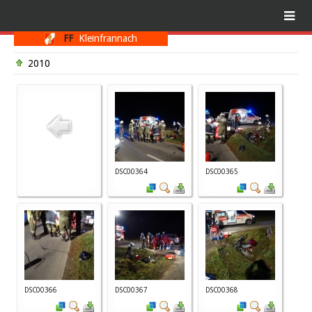
FF
Kleinfrannach
2010
DSC00364
DSC00365
DSC00366
DSC00367
DSC00368