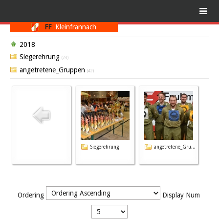
FF
Kleinfrannach
2018
Siegerehrung
(23)
angetretene_Gruppen
(42)
Siegerehrung
angetretene_Gru...
Ordering
Display Num