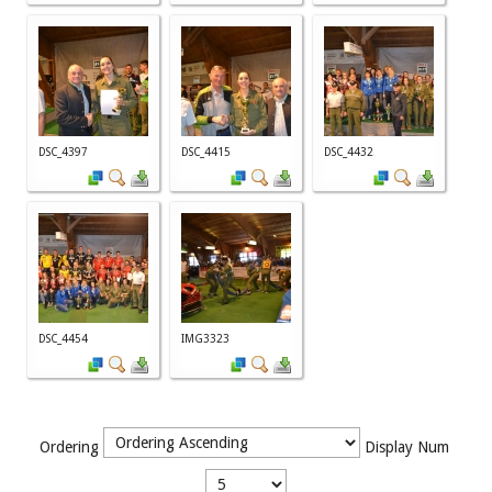
DSC_4397
DSC_4415
DSC_4432
DSC_4454
IMG3323
Ordering
Display Num