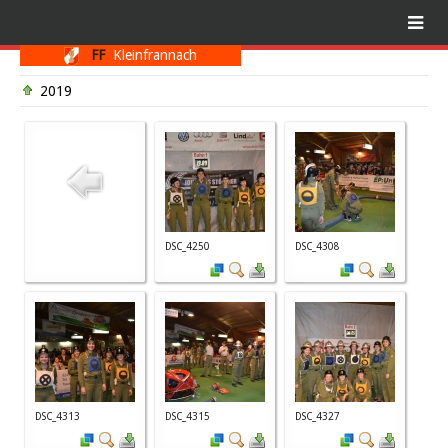
FF
Kleinfrannach
2019
DSC_4250
DSC_4308
DSC_4313
DSC_4315
DSC_4327