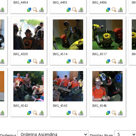
IMG_4494
IMG_4495
IMG_4496
IM
IMG_4509
IMG_4514
IMG_4517
IM
IMG_4542
IMG_4543
IMG_4548
Ordering
Display Num