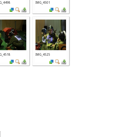
G_4498
IMG_4501
G_4518
IMG_4525