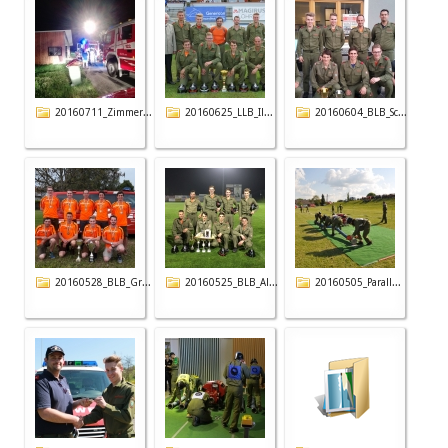
20160711_Zimmer...
20160625_LLB_Il...
20160604_BLB_Sc...
20160528_BLB_Gr...
20160525_BLB_Al...
20160505_Parall...