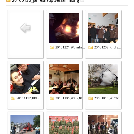
20160130_Jahreshauptversammlung
(24)
20161221_Wohnha...
20161208_Kirchg...
20161112_BDLP
20161105_WKG_Na...
20161015_Wirtsc...