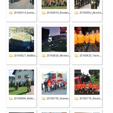
20160914_Sirene...
20160910_Bundes...
20160902_Abschn...
20160827_RedBul...
20160826_Monats...
20160820_Traini...
20160806_Keller...
20160730_Feuerw...
20160716_Riesen...