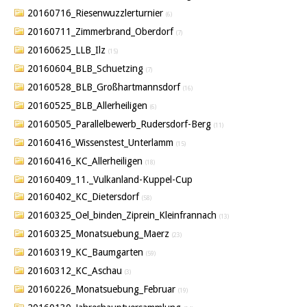
20160716_Riesenwuzzlerturnier
(6)
20160711_Zimmerbrand_Oberdorf
(7)
20160625_LLB_Ilz
(15)
20160604_BLB_Schuetzing
(7)
20160528_BLB_Großhartmannsdorf
(16)
20160525_BLB_Allerheiligen
(6)
20160505_Parallelbewerb_Rudersdorf-Berg
(11)
20160416_Wissenstest_Unterlamm
(15)
20160416_KC_Allerheiligen
(18)
20160409_11._Vulkanland-Kuppel-Cup
20160402_KC_Dietersdorf
(58)
20160325_Oel_binden_Ziprein_Kleinfrannach
(13)
20160325_Monatsuebung_Maerz
(23)
20160319_KC_Baumgarten
(59)
20160312_KC_Aschau
(3)
20160226_Monatsuebung_Februar
(19)