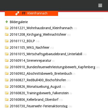
FF
Kleinfrannach
Bildergalerie
20161221_Wohnhausbrand_Kleinfrannach
(13)
20161208_Kirchgang_Weihnachtsfeier
(36)
20161112_BDLP
(14)
20161105_WKG_Nachfeier
(12)
20161015_Wirtschaftsgebaeudebrand_Unterlabill
(10)
20160914_Sirenenreparatur
(6)
20160910_Bundesfeuerwehrleistungsbewerb_Kapfenberg
(49)
20160902_Abschnittsbewerb_Breitenbuch
(7)
20160827_RedBull400_Bischofshofen
(26)
20160826_Monatsuebung_August
(13)
20160820_Trainingsbewerb_Falkenstein
(5)
20160806_Kellerbrand_Oberdorf
(18)
20160730_Feuerwehr-Ferienaktionstag
(59)