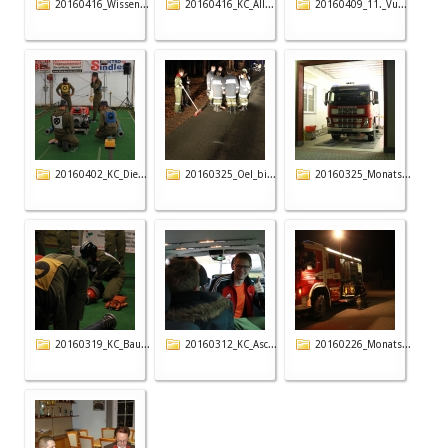
20160416_Wissen...
20160416_KC_All...
20160409_11._Vu...
20160402_KC_Die...
20160325_Oel_bi...
20160325_Monats...
20160319_KC_Bau...
20160312_KC_Asc...
20160226_Monats...