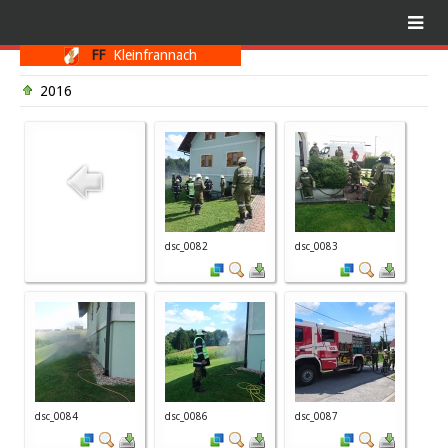
FF
Kleinfrannach
2016
dsc_0082
dsc_0083
dsc_0084
dsc_0086
dsc_0087